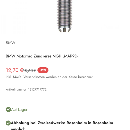
BMW
BMW Motorrad Zündkerze NGK LMAR9D-J
Angebot
12,70 €
Regulärer Preis
18,60 €
-32%
inkl. MwSt.
Versandkosten
werden an der Kasse berechnet
Artikelnummer: 12127719772
Auf Lager
Abholung bei Zweiradwerke Rosenheim in Rosenheim
möglich