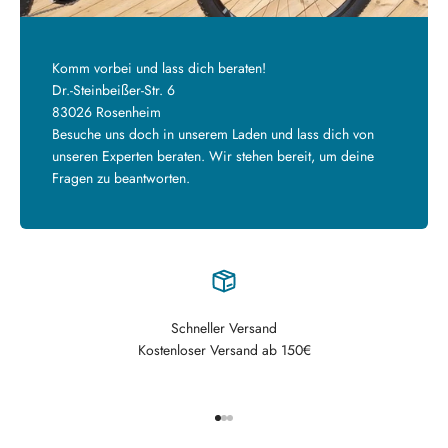
Komm vorbei und lass dich beraten!
Dr.-Steinbeißer-Str. 6
83026 Rosenheim
Besuche uns doch in unserem Laden und lass dich von
unseren Experten beraten. Wir stehen bereit, um deine
Fragen zu beantworten.
Schneller Versand
Kostenloser Versand ab 150€
Gehe zu Element 1
Gehe zu Element 2
Gehe zu Element 3